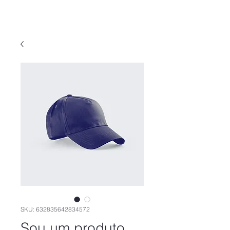
SKU: 632835642834572
Sou um produto